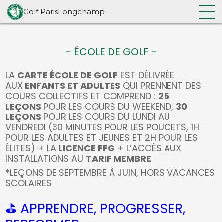
ÉCOLE DE GOLF
Golf ParisLongchamp
Accueil
/
ÉCOLE DE GOLF
- ÉCOLE DE GOLF -
LA
CARTE ÉCOLE DE GOLF
EST DÉLIVRÉE
AUX
ENFANTS ET ADULTES
QUI PRENNENT DES
COURS COLLECTIFS ET COMPREND :
25
LEÇONS
POUR LES COURS DU WEEKEND,
30
LEÇONS
POUR LES COURS DU LUNDI AU
VENDREDI (30 MINUTES POUR LES POUCETS, 1H
POUR LES ADULTES ET JEUNES ET 2H POUR LES
ÉLITES) + LA
LICENCE FFG
+ L’ACCÈS AUX
INSTALLATIONS AU
TARIF MEMBRE
*LEÇONS DE SEPTEMBRE À JUIN, HORS VACANCES
SCOLAIRES
⛳ APPRENDRE, PROGRESSER,