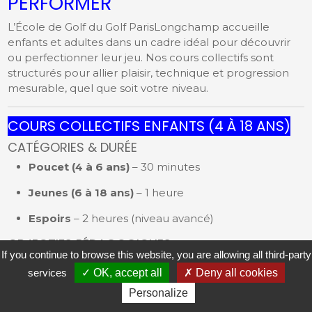
PERFORMER
L’École de Golf du Golf ParisLongchamp accueille
enfants et adultes dans un cadre idéal pour découvrir
ou perfectionner leur jeu. Nos cours collectifs sont
structurés pour allier plaisir, technique et progression
mesurable, quel que soit votre niveau.
COURS COLLECTIFS ENFANTS (4 À 18 ANS)
CATÉGORIES & DURÉE
Poucet (4 à 6 ans)
– 30 minutes
Jeunes (6 à 18 ans)
– 1 heure
Espoirs
– 2 heures (niveau avancé)
OBJECTIFS PÉDAGOGIQUES
If you continue to browse this website, you are allowing all third-party
Nos programmes enfants sont conçus autour de trois
services
OK, accept all
Deny all cookies
axes essentiels :
Personalize
1. Fondamentaux techniques