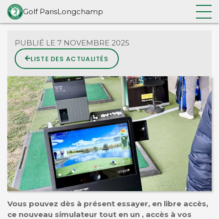
NOUVELLE GÉNÉRATION !
Golf ParisLongchamp
Accueil
/
Vie du Club
/
Simbay : L’expérience golf nouvelle génération !
PUBLIÉ LE 7 NOVEMBRE 2025
LISTE DES ACTUALITÉS
Vous pouvez dès à présent essayer, en libre accès,
ce nouveau simulateur tout en un , accès à vos