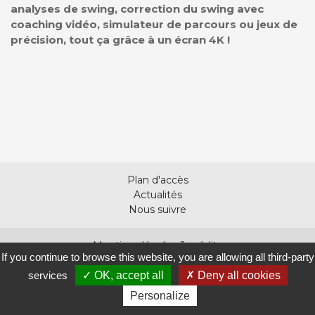
analyses de swing, correction du swing avec
coaching vidéo, simulateur de parcours ou jeux de
précision, tout ça grâce à un écran 4K !
Plan d'accès
Actualités
Nous suivre
Mentions légales & crédits
If you continue to browse this website, you are allowing all third-party
Politique de confidentialité
services
OK, accept all
Deny all cookies
Cookies
Personalize
Réalisation
Digital Golf Solutions
- 2025