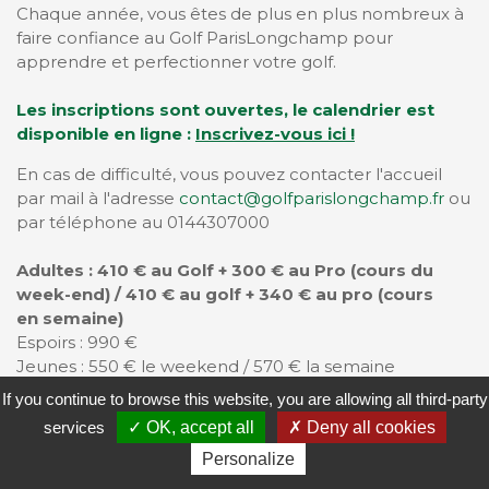
Chaque année, vous êtes de plus en plus nombreux à
faire confiance au Golf ParisLongchamp pour
apprendre et perfectionner votre golf.
Les inscriptions sont ouvertes, le calendrier est
disponible en ligne :
Inscrivez-vous ici !
En cas de difficulté, vous pouvez contacter l'accueil
par mail à l'adresse
contact@golfparislongchamp.fr
ou
par téléphone au 0144307000
Adultes : 410 € au Golf + 300 € au Pro (cours du
week-end) / 410 € au golf + 340 € au pro (cours
en semaine)
Espoirs : 990 €
Jeunes : 550 € le weekend / 570 € la semaine
Poucets : 350 € le weekend / 360€ la semaine
If you continue to browse this website, you are allowing all third-party
services
OK, accept all
Deny all cookies
Inscriptions 2026/2027 bientôt ouvertes :)
Personalize
Suivez-nous sur insta
⛳️ Golf ParisLongchamp